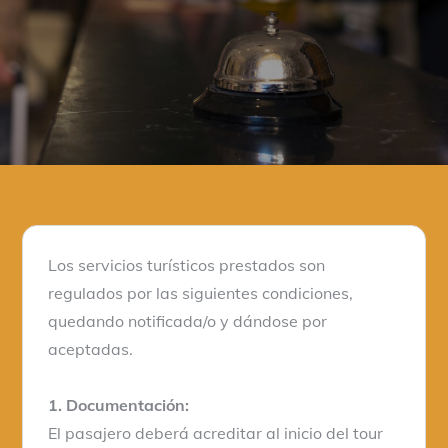
Los servicios turísticos prestados son
regulados por las siguientes condiciones,
quedando notificada/o y dándose por
aceptadas.
1. Documentación:
El pasajero deberá acreditar al inicio del tour