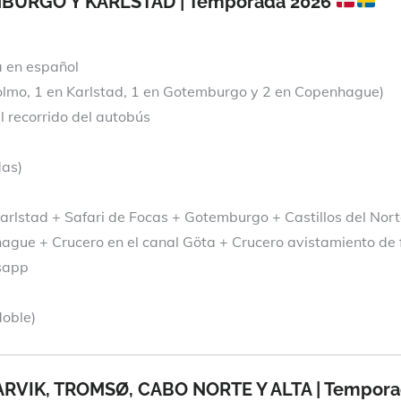
URGO Y KARLSTAD | Temporada 2026
a en español
olmo, 1 en Karlstad, 1 en Gotemburgo y 2 en Copenhague)
 recorrido del autobús
das)
arlstad + Safari de Focas + Gotemburgo + Castillos del N
gue + Crucero en el canal Göta + Crucero avistamiento de 
tsapp
doble)
ARVIK, TROMSØ, CABO NORTE Y ALTA | Tempor