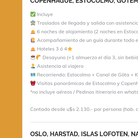
COPENHAGUE, ESTOCOLMO, GOTEMB
Incluye
Traslados de llegada y salida con asistenci
6 noches de alojamiento (2 noches en Estoc
Acompañamiento de un guía durante todo el
Hoteles 3 ó 4
Desayuno (+1 almuerzo el día 3, sin bebi
Asistencia al viajero
Recorriendo: Estocolmo + Canal de Göta + K
Visitas panorámicas de Estocolmo y Copenha
*no incluye aéreos / Pedinos itinerario en wha
Contado desde u$s 2.130.- por persona (hab. 
OSLO, HARSTAD, ISLAS LOFOTEN, N