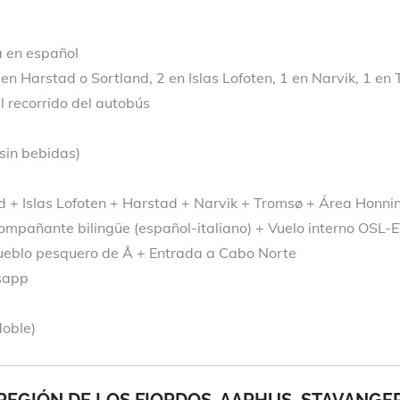
a en español
en Harstad o Sortland, 2 en Islas Lofoten, 1 en Narvik, 1 en
 recorrido del autobús
sin bebidas)
d + Islas Lofoten + Harstad + Narvik + Tromsø + Área Honn
pañante bilingüe (español-italiano) + Vuelo interno OSL-E
pueblo pesquero de Å + Entrada a Cabo Norte
tsapp
doble)
EGIÓN DE LOS FIORDOS, AARHUS, STAVANGER,