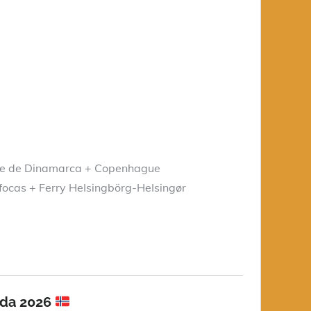
orte de Dinamarca + Copenhague
focas + Ferry HeIsingbörg-HeIsingør
ada 2026