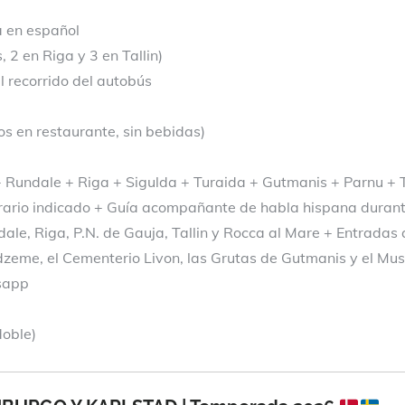
a en español
 2 en Riga y 3 en Tallin)
 recorrido del autobús
s en restaurante, sin bebidas)
+ Rundale + Riga + Sigulda + Turaida + Gutmanis + Parnu + T
erario indicado + Guía acompañante de habla hispana durante
dale, Riga, P.N. de Gauja, Tallin y Rocca al Mare + Entradas a
idzeme, el Cementerio Livon, las Grutas de Gutmanis y el Mu
tsapp
doble)